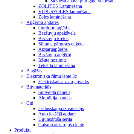
Sieviešu apavu purngalu veidošana
ZOLĪTES Laminēšana
VIDUSZOLES laminēšana
Zoles laminēšana
Apģērbu apdares
Ourdoor apģērbs
Bezšuvju apakšveļa
Bezšuvju krekls
Siltuma pārneses etiķete
Aizsargapģērbs
Bezšuvju apģērbi
Izšūta nozīmīte
Tekstila laminēšana
Bagāžas
Elektroniskā filmu lente 3c
Elektriskais aizsargapvalks
Būvmateriāls
Šūnveida panelis
Alumīnija panelis
Citi
Ledusskapja iztvaicētājs
Auto iekšējā apdare
Ugunsdroša sērija
Gaismu atstarojoša lente
Produkti