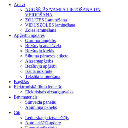
Apavi
AUGŠĒJĀS/VAMPA LIETOŠANA UN
VEIDOŠANA
ZOLĪTES Laminēšana
VIDUSZOLES laminēšana
Zoles laminēšana
Apģērbu apdares
Ourdoor apģērbs
Bezšuvju apakšveļa
Bezšuvju krekls
Siltuma pārneses etiķete
Aizsargapģērbs
Bezšuvju apģērbi
Izšūta nozīmīte
Tekstila laminēšana
Bagāžas
Elektroniskā filmu lente 3c
Elektriskais aizsargapvalks
Būvmateriāls
Šūnveida panelis
Alumīnija panelis
Citi
Ledusskapja iztvaicētājs
Auto iekšējā apdare
Ugunsdroša sērija