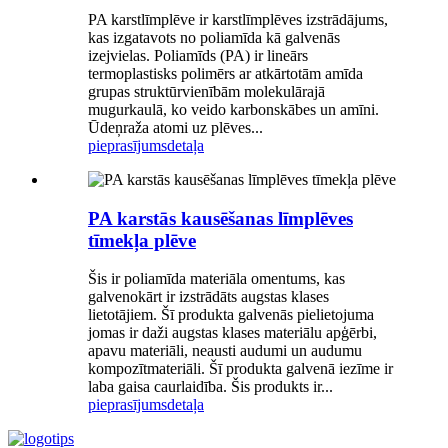
PA karstlīmplēve ir karstlīmplēves izstrādājums,
kas izgatavots no poliamīda kā galvenās
izejvielas. Poliamīds (PA) ir lineārs
termoplastisks polimērs ar atkārtotām amīda
grupas struktūrvienībām molekulārajā
mugurkaulā, ko veido karbonskābes un amīni.
Ūdeņraža atomi uz plēves...
pieprasījums
detaļa
PA karstās kausēšanas līmplēves
tīmekļa plēve
Šis ir poliamīda materiāla omentums, kas
galvenokārt ir izstrādāts augstas klases
lietotājiem. Šī produkta galvenās pielietojuma
jomas ir daži augstas klases materiālu apģērbi,
apavu materiāli, neausti audumi un audumu
kompozītmateriāli. Šī produkta galvenā iezīme ir
laba gaisa caurlaidība. Šis produkts ir...
pieprasījums
detaļa