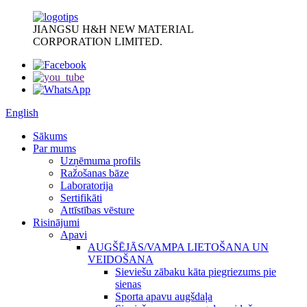
JIANGSU H&H NEW MATERIAL
CORPORATION LIMITED.
English
Sākums
Par mums
Uzņēmuma profils
Ražošanas bāze
Laboratorija
Sertifikāti
Attīstības vēsture
Risinājumi
Apavi
AUGŠĒJĀS/VAMPA LIETOŠANA UN
VEIDOŠANA
Sieviešu zābaku kāta piegriezums pie
sienas
Sporta apavu augšdaļa