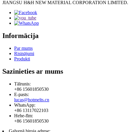
JIANGSU H&H NEW MATERIAL CORPORATION LIMITED.
Informācija
Par mums
Risinājumi
Produkti
Sazinieties ar mums
Tālrunis:
+86 15601850530
E-pasts:
lucas@hotmelts.cn
WhatsApp:
+86 13117022103
Hehe-flm:
+86 15601850530
Galvenā biroja adrese: