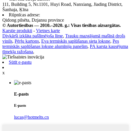
111, Building 5, Nr.1101, Huyi Road, Nanxiang, Jiading District,
Šanhaja, Ķīna
Rūpnīcas adrese:
Qidong pilsēta, Dzjansu province
© Autortiesības — 2010.–2020. g.: Visas tiesības aizsargātas.
Karstie produkti
-
Vietnes karte
Divkārši izklāta pašlīmējoša līme
,
Trauku mazgājamā mašīnā drošs
vinils
,
Pērļu kartons
,
Eva termiskās saplūšanas sieta loksne
,
Pes
termiskās saplūšanas loksne alumīnija panelim
,
PA karsta kausējuma
tīmekļa ražošana
,
Sūtīt e-pastu
x
E-pasts
E-pasts
lucas@hotmelts.cn