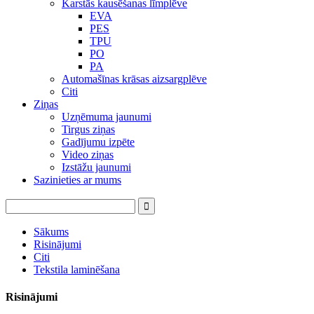
Karstās kausēšanas līmplēve
EVA
PES
TPU
PO
PA
Automašīnas krāsas aizsargplēve
Citi
Ziņas
Uzņēmuma jaunumi
Tirgus ziņas
Gadījumu izpēte
Video ziņas
Izstāžu jaunumi
Sazinieties ar mums
Sākums
Risinājumi
Citi
Tekstila laminēšana
Risinājumi