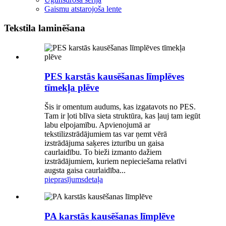
Gaismu atstarojoša lente
Tekstila laminēšana
PES karstās kausēšanas līmplēves
tīmekļa plēve
Šis ir omentum audums, kas izgatavots no PES.
Tam ir ļoti blīva sieta struktūra, kas ļauj tam iegūt
labu elpojamību. Apvienojumā ar
tekstilizstrādājumiem tas var ņemt vērā
izstrādājuma saķeres izturību un gaisa
caurlaidību. To bieži izmanto dažiem
izstrādājumiem, kuriem nepieciešama relatīvi
augsta gaisa caurlaidība...
pieprasījums
detaļa
PA karstās kausēšanas līmplēve